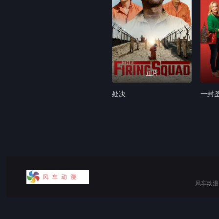
正片
处决
一封
风车动漫