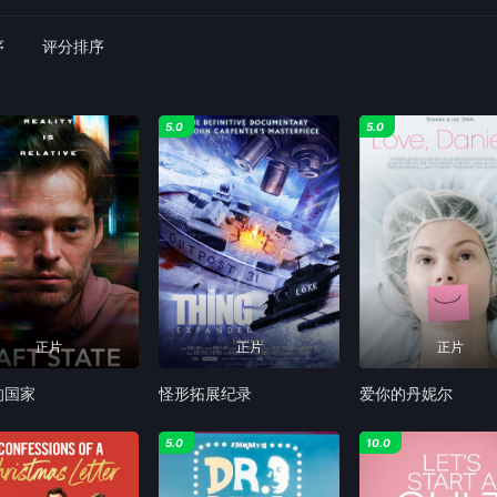
序
评分排序
5.0
5.0
正片
正片
正片
的国家
怪形拓展纪录
爱你的丹妮尔
5.0
10.0