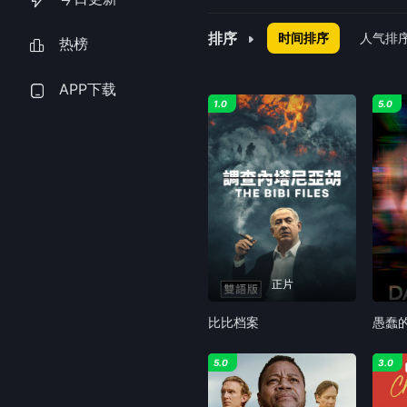
排序
时间排序
人气排
热榜
APP下载
1.0
5.0
正片
比比档案
愚蠢
5.0
3.0