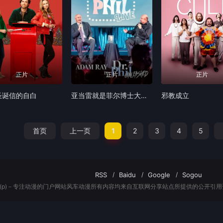
正片
正片
正片
圣诞信的自白
亚当雷就是菲尔博士大解放
邪教成立
首页
上一页
1
2
3
4
5
RSS
Baidu
Google
Sogou
(p)－专注动漫的门户网站风车动漫所有内容均来自互联网分享站点所提供的公开引