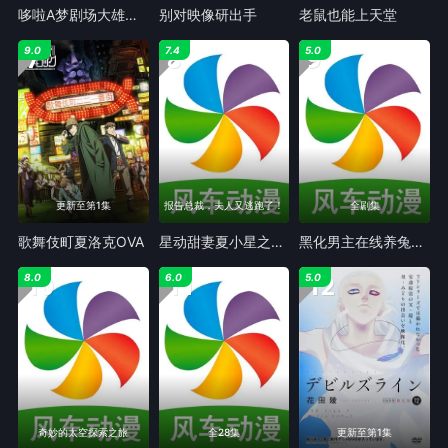
哆啦A梦剧场大雄的宇宙漂流记
别对映像研出手
老鼠也能上天堂
7
8
9
9.0
7.4
5.0
更新至第1集
报告总裁，夫人又逃跑了！
全剧集
歌舞伎町夏洛克OVA
星动甜妻夏小星之动态漫
黑化男主在线养兔动态漫画第一季
10
11
12
8.0
6.0
5.0
奇妙的太空探索之旅
全28集
更新至第1集