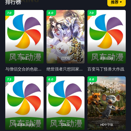
排行榜
推荐
1
2
3
7.0
8.0
7.0
完结
已完结
更新至0期
与僧侣交合的色欲之夜
绝世强者只想回家种田动态漫
百变马丁怪兽大作战
4
5
6
7.3
6.0
6.6
宇宙迷航大冒险
12集全
HD中字版