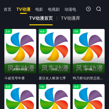
首页
TV动漫
电影
电视剧
动漫电影
短剧
今日
TV动漫首页
TV动漫库
我的观影记录
2.0
4.0
7.0
暂无观看影片的记录
更新至207集
完结
全13集
斗破苍穹年番
夏目友人帐第七季
鸭乃桥论的禁忌推理第二季
4.0
7.0
4.0