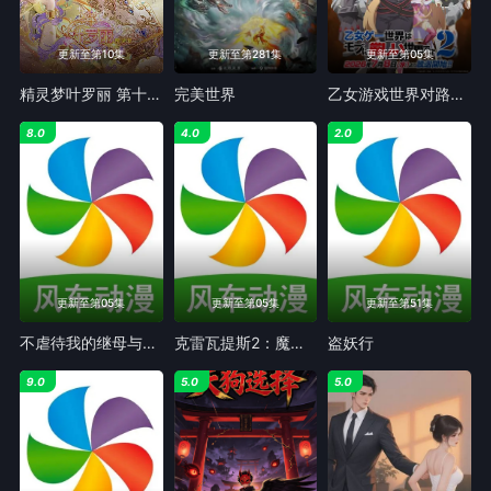
更新至第10集
更新至第281集
更新至第05集
精灵梦叶罗丽 第十一季（下）
完美世界
乙女游戏世界对路人角色很不友好 第二季
8.0
4.0
2.0
更新至第05集
更新至第05集
更新至第51集
不虐待我的继母与继姐
克雷瓦提斯2：魔兽之王与虚伪的勇者传承
盗妖行
9.0
5.0
5.0