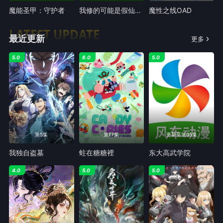
魔能圣甲：守护者
我修的可能是假仙动态漫
魔性之线OAD
LATEST UPDATE
最近更新
更多
5.0
6.0
5.0
第5集
第17集
更新至第05集
我独自盗墓
蛀在糖糖裡
东大高武学院
4.0
5.0
5.0