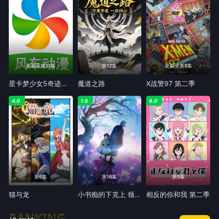
更新至第11集
第12集
更新至第8集
星卡梦少女5奇迹绽放
魔道之路
X战警97 第二季
4.0
1.0
6.0
第6集
第16集
第5集
猫与龙
小书痴的下克上 领主的养女
相反的你和我 第二季
RANKING