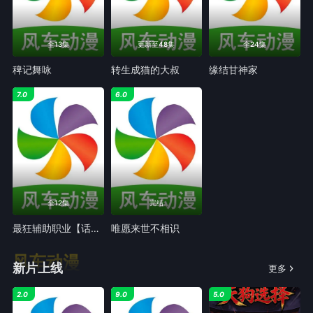
全13集
更新至48集
全24集
稗记舞咏
转生成猫的大叔
缘结甘神家
7.0
6.0
全12集
完结
最狂辅助职业【话术士】世界最强战团听我号令
唯愿来世不相识
风车动漫
新片上线
更多
2.0
9.0
5.0