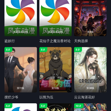
更新至第51集
更新至第20集
第8集
盗妖行
花仙子之魔法香对论
天狗选择
5.0
5.0
5.0
第11集
第10集
第38集
摆烂少爷
以熊为伍
云云海湛花好
5.0
5.0
10.0