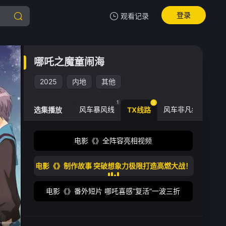
登录
观看记录
我的观影记录
哪吒之魔童闹海
哪吒之魔童闹海
电影《》制作故事 突破想象力极限打造
2025
内地
其他
清空
1
1
1
1
3
车稳定线
风车副线
风车暴风线
风车非凡线
选集播放
TX线路
电影《》全阵容亮相视频
电影《》制作故事 突破想象力极限打造高燃大战！
电影《》番外短片 哪吒喜感“复活”一波三折