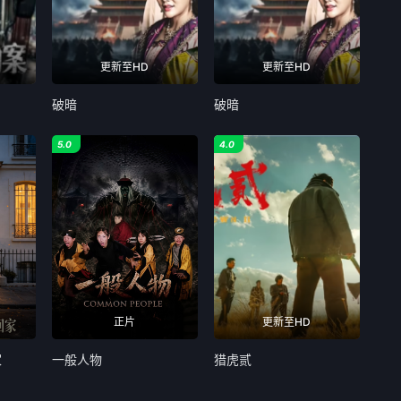
更新至HD
更新至HD
破暗
破暗
5.0
4.0
正片
更新至HD
家
一般人物
猎虎贰