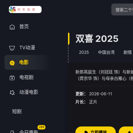
首页
双喜 2025
TV动漫
2025
中国台湾
剧情
电影
新郎高庭生（刘冠廷 饰）与新
电视剧
（庹宗华 饰）与母亲白雁心（
饰）、婚顾小芮（汤毓绮 饰）
动漫电影
更新：
2026-06-11
片长：
正片
短剧
289
今日更新
立即播放