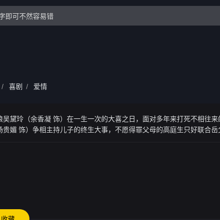
喜剧
爱情
/
/
娘吴黛玲（余香凝 饰）在一生一次的大喜之日，面对多年来打死不相往来
杨贵媚 饰）争相主持儿子的终生大事，不愿得罪父母的高庭生只好联合岳
、伴郎大蔡（蔡凡熙 饰），试图瞒天过海在一天内完美举办两场婚礼。
收藏