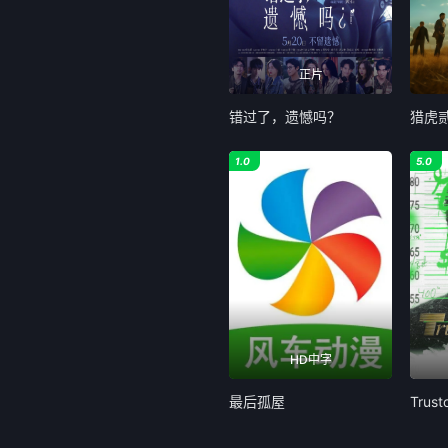
正片
错过了，遗憾吗？
猎虎
1.0
5.0
HD中字
最后孤屋