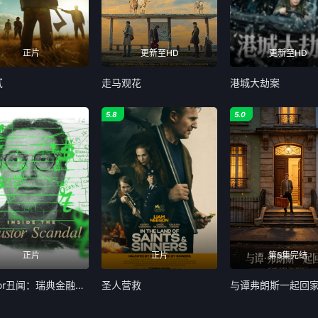
正片
更新至HD
更新至HD
贰
走马观花
港城大劫案
5.8
5.0
正片
正片
第5集完结
Trustor丑闻：瑞典金融案内幕
圣人营救
与谭弗朗斯一起回