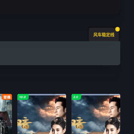
1
风车稳定线
10.0
2.0