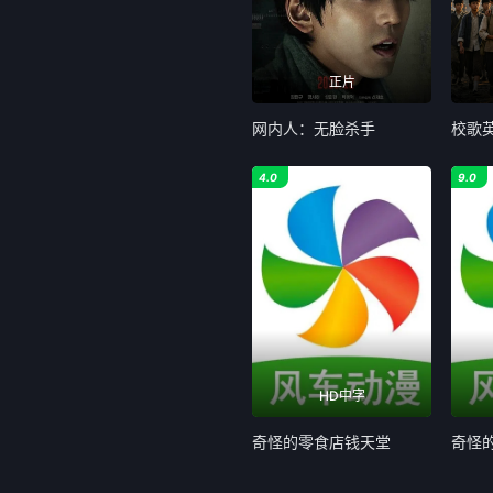
正片
网内人：无脸杀手
校歌
4.0
9.0
HD中字
奇怪的零食店钱天堂
奇怪