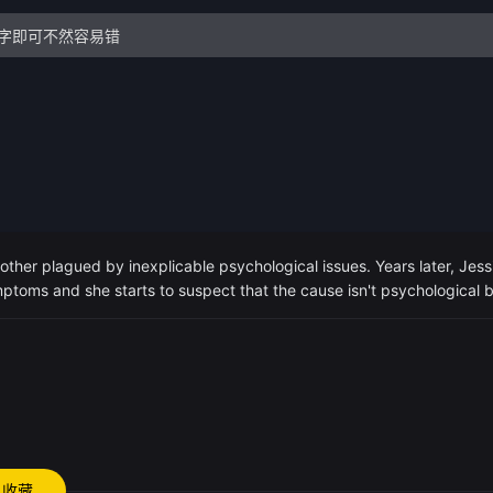
r plagued by inexplicable psychological issues. Years later, Jessi
toms and she starts to suspect that the cause isn't psychological b
收藏