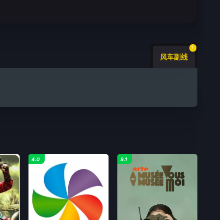
1
风车副线
4.0
9.1