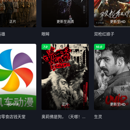
正片
更新至高清
更新至HD
英雄
眼眸
双枪红娘子
7.0
10.0
HD中字
正片
更新至HD
的零食店钱天堂
奥莉佛是狗，（天哪！！）这家伙 电影版
生灵