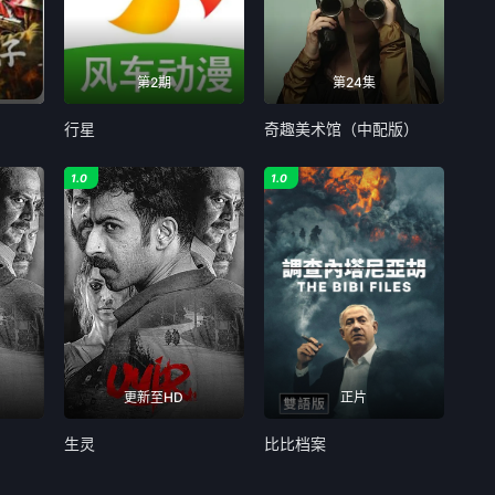
第2期
第24集
行星
奇趣美术馆（中配版）
1.0
1.0
更新至HD
正片
生灵
比比档案